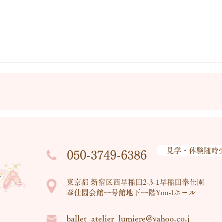
見学・体験随時
050-3749-6386
東京都 新宿区西早稲田2-3-1早稲田奉仕園
奉仕園会館一号館地下一階You-Iホール
ballet_atelier_lumiere@yahoo.co.j